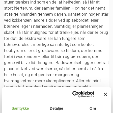
stuen tænkes ind som en del af helheden, så I får ét
stort hjerterum, der samler familien – og gør det nemt
at følge hinanden gennem dagen, uanset om nogen står
ved køkkenøen, andre sidder ved spisebordet, eller
børnene leger i nærheden. Samtidig er planløsningen
skabt, så I får mulighed for at trække jer, når der er brug
for det: de ekstra værelser kan fungere som
børneværelser, men lige så naturligt som kontor,
hobbyrum eller et gæsteværelse til dem, der kommer
forbi i weekenden – eller til børn og børnebørn, der
gerne vil blive lidt længere. Badeværelset ligger centralt
placeret tæt ved værelserne, så det er nemt at nå fra
hele huset, og det gør især morgener og
hverdagsrytmer mere ukomplicerede. Allerede når I
træder ind, mærker I også den gennemtænkte
hverdagsluksus i entré/bryggers: her er der tre skabe og
en vask, og teknikken er gemt pænt af vejen bag
skydedøre, så rummet føles roligt og ryddeligt, selv når
Samtykke
Detaljer
Om
livet er i fuld gang. På den ene side er der plads til