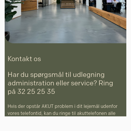
Kontakt os
Har du spørgsmål til udlegning
administration eller service? Ring
på 32 25 25 35
Hvis der opstår AKUT problem i dit lejemål udenfor
vores telefontid, kan du ringe til akuttelefonen alle
ugens dage før kl. 08:00 og efter kl. 15:00.
Akuttelefon (kun nødstilfælde): 54 33 90 03)