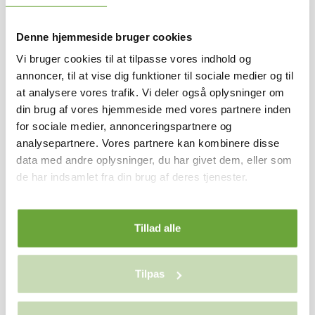
knagerække og bænk, så sko og overtøj får sin naturlige
plads, og ved siden af skabene kan I hænge et spejl og
Denne hjemmeside bruger cookies
måske have hundekurven, hvis I har en firbenet ven med
Vi bruger cookies til at tilpasse vores indhold og
i familien. For hos os er kæledyr nemlig velkomne. Det
annoncer, til at vise dig funktioner til sociale medier og til
hele er tænkt, så hjemmet hjælper jer med at holde
at analysere vores trafik. Vi deler også oplysninger om
overblik og skabe flow – med plads til både nærvær,
din brug af vores hjemmeside med vores partnere inden
privatliv og de små hverdagsrutiner, der gør, at man
for sociale medier, annonceringspartnere og
hurtigt begynder at føle sig hjemme.
analysepartnere. Vores partnere kan kombinere disse
data med andre oplysninger, du har givet dem, eller som
de har indsamlet fra din brug af deres tjenester.
Tillad alle
BOLIGEN
Rum/vær.
4
Tilpas
Stuer
1
Bruttoareal
113
Antal plan
1