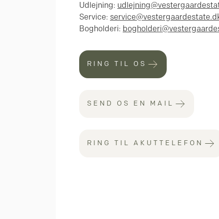
Udlejning:
udlejning@vestergaardesta
Service:
service@vestergaardestate.d
Bogholderi:
bogholderi@vestergaardes
RING TIL OS
SEND OS EN MAIL
RING TIL AKUTTELEFON