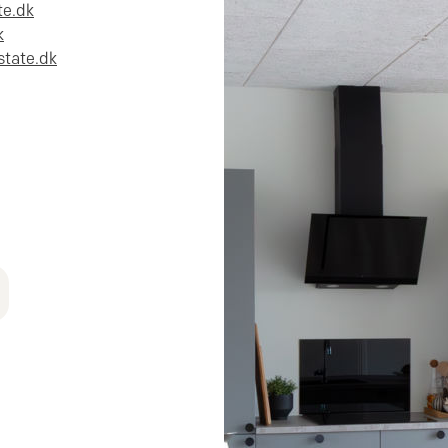
te.dk
k
tate.dk