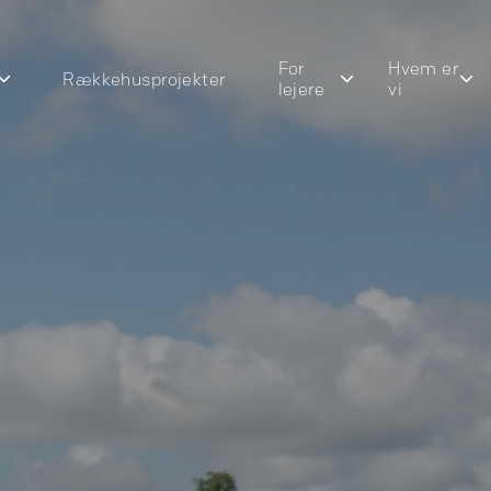
For
Hvem er
Rækkehusprojekter
lejere
vi