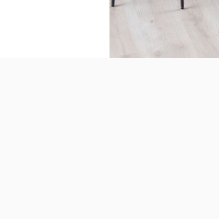
åske kan du selv finde svar på dit spørgsmål i vores FA
Check her
⇩
FOR LEJERE