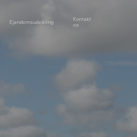
Kontakt
Ejendomsudvikling
os