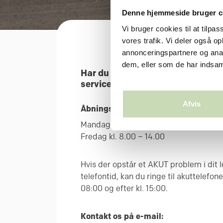
Denne hjemmeside bruger c
Vi bruger cookies til at tilpas
vores trafik. Vi deler også 
annonceringspartnere og anal
dem, eller som de har indsaml
Har du spørgsmål til udlejning, a
service?
Afvis
Åbningstider mandag til fredag
Mandag - torsdag kl. 8.00 – 15.00
Fredag kl. 8.00 – 14.00
Hvis der opstår et AKUT problem i dit 
telefontid, kan du ringe til akuttelefon
08:00 og efter kl. 15:00.
Kontakt os på e-mail: