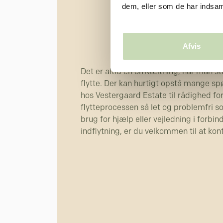
dem, eller som de har indsaml
Praktisk informat
indflytni
Afvis
Det er altid en omvæltning, når man stå
flytte. Der kan hurtigt opstå mange spø
hos Vestergaard Estate til rådighed for
flytteprocessen så let og problemfri s
brug for hjælp eller vejledning i forbi
indflytning, er du velkommen til at kon