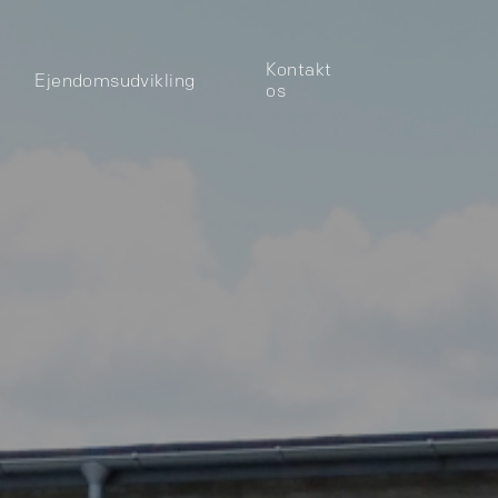
Kontakt
Ejendomsudvikling
os