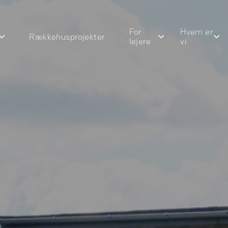
For
Hvem er
Rækkehusprojekter
lejere
vi