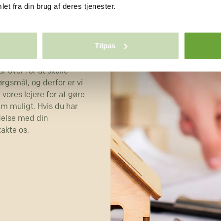
et fra din brug af deres tjenester.
ion vedr.
ng
Tilpas
r over for at skulle
rgsmål, og derfor er vi
 vores lejere for at gøre
om muligt. Hvis du har
ndelse med din
takte os.