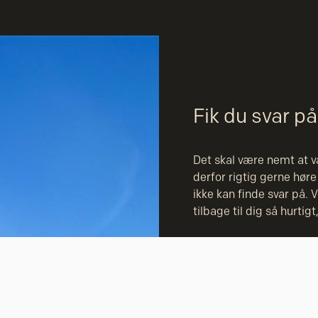
Fik du svar på
Det skal være nemt at væ
derfor rigtig gerne høre
ikke kan finde svar på. V
tilbage til dig så hurtigt,
Ring til os
Vores telefoner er åbne
fredag kl. 8.00 – 14.00.