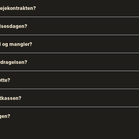
lejekontrakten?
elsesdagen?
jl og mangler?
rdragelsen?
øtte?
stkassen?
igen?