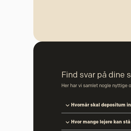
Find svar på dine
Her har vi samlet nogle nyttige o
Hvornår skal depositum i
Hvor mange lejere kan stå