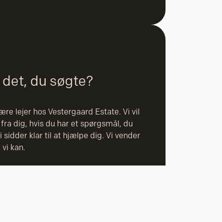
 det, du søgte?
re lejer hos Vestergaard Estate. Vi vil
 fra dig, hvis du har et spørgsmål, du
i sidder klar til at hjælpe dig. Vi vender
 vi kan.
 mandag - torsdag kl. 8.00 – 15.00 og
 Ring til os på 32 25 25 35.