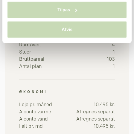
Tilpas
Afvis
BOLIGEN
Rum/vær.
4
Stuer
1
Bruttoareal
103
Antal plan
1
ØKONOMI
Leje pr. måned
10.495 kr.
A conto varme
Afregnes separat
A conto vand
Afregnes separat
I alt pr. md
10.495 kr.