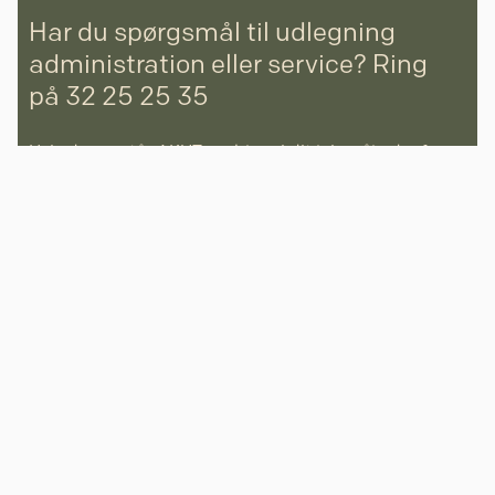
Har du spørgsmål til udlegning
administration eller service? Ring
på 32 25 25 35
Hvis der opstår AKUT problem i dit lejemål udenfor
vores telefontid, kan du ringe til akuttelefonen alle
ugens dage før kl. 08:00 og efter kl. 15:00.
Akuttelefon (kun nødstilfælde): 54 33 90 03)
Kontakt os på e-mail:
Udlejning:
udlejning@vestate.dk
Service:
service@vestate.dk
Bogholderi:
bogholderi@vestate.dk
Udlejning af
Se mere