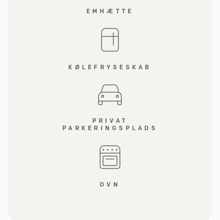
EMHÆTTE
KØLEFRYSESKAB
PRIVAT
PARKERINGSPLADS
OVN