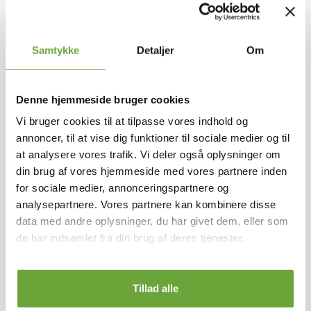
til Elbil.
Rækkehuset bliver desuden tredjepartscertificerede
Samtykke
Detaljer
Om
med DGNB-guld fra Rådet for Bæredygtigt Byggeri. Det
betyder, at bæredygtighed er indtænkt i alt fra
materialevalg, udearealer, byggeproces beboerkomfort
Denne hjemmeside bruger cookies
og drift af boligen.
Vi bruger cookies til at tilpasse vores indhold og
annoncer, til at vise dig funktioner til sociale medier og til
Boligen er skabt til at rumme livet i dets mange
at analysere vores trafik. Vi deler også oplysninger om
facetter. De åbne terrasser og den private have giver
din brug af vores hjemmeside med vores partnere inden
plads til både den stille morgenstund og de livlige
for sociale medier, annonceringspartnere og
aftener, hvor naboer og venner samles. Hver detalje er
analysepartnere. Vores partnere kan kombinere disse
gennemtænkt, så du kan finde både ro og glæde i dit
data med andre oplysninger, du har givet dem, eller som
hjem, mens du samtidig er en del af et fællesskab, hvor
de har indsamlet fra din brug af deres tjenester.
nærhed og tryghed er i fokus.
Vi glæder os til at fremvise boligen for dig/Jer
Tillad alle