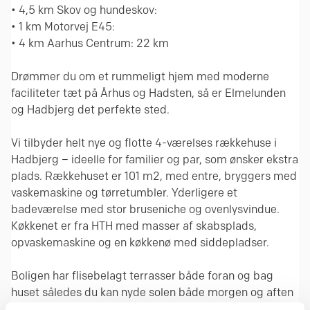
• 4,5 km Skov og hundeskov:
• 1 km Motorvej E45:
• 4 km Aarhus Centrum: 22 km
Drømmer du om et rummeligt hjem med moderne
faciliteter tæt på Århus og Hadsten, så er Elmelunden
og Hadbjerg det perfekte sted.
Vi tilbyder helt nye og flotte 4-værelses rækkehuse i
Hadbjerg – ideelle for familier og par, som ønsker ekstra
plads. Rækkehuset er 101 m2, med entre, bryggers med
vaskemaskine og tørretumbler. Yderligere et
badeværelse med stor bruseniche og ovenlysvindue.
Køkkenet er fra HTH med masser af skabsplads,
opvaskemaskine og en køkkenø med siddepladser.
Boligen har flisebelagt terrasser både foran og bag
huset således du kan nyde solen både morgen og aften
samt tilhørende have, hæk og skur hvor der er klargjort