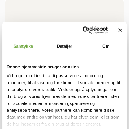
BOLIGEN
Samtykke
Detaljer
Om
Rum/vær.
4
Stuer
1
Bruttoareal
140
Denne hjemmeside bruger cookies
Antal plan
1
Vi bruger cookies til at tilpasse vores indhold og
annoncer, til at vise dig funktioner til sociale medier og til
at analysere vores trafik. Vi deler også oplysninger om
ØKONOMI
din brug af vores hjemmeside med vores partnere inden
for sociale medier, annonceringspartnere og
Leje pr. måned
13.750 kr.
analysepartnere. Vores partnere kan kombinere disse
A conto varme
Afregnes separat
data med andre oplysninger, du har givet dem, eller som
A conto vand
Afregnes separat
de har indsamlet fra din brug af deres tjenester.
I alt pr. md
13.750 kr.