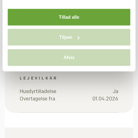
Tillad alle
Depositum (3 x leje)
41.250 kr.
Forudbetalt leje (1 x
13.750 kr.
Tilpas
leje)
55.000 kr.
I alt
Afvis
LEJEVILKÅR
Husdyrtilladelse
Ja
Overtagelse fra
01.04.2026