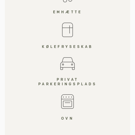
EMHÆTTE
KØLEFRYSESKAB
PRIVAT
PARKERINGSPLADS
OVN