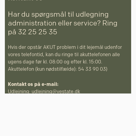
Har du spørgsmål til udlegning
administration eller service? Ring
på 32 25 25 35
Hvis der opstår AKUT problem i dit lejemål udenfor
vores telefontid, kan du ringe til akuttelefonen alle
ugens dage før kl. 08:00 og efter kl. 15:00.
Akuttelefon (kun nødstilfælde): 54 33 90 03)
Kontakt os på e-mail:
Udlejning:
udlejning@vestate.dk
Service:
service@vestate.dk
Bogholderi:
bogholderi@vestate.dk
Udlejning af
Se mere