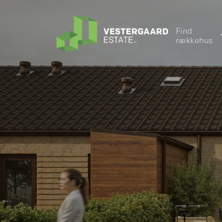
Find
rækkehus