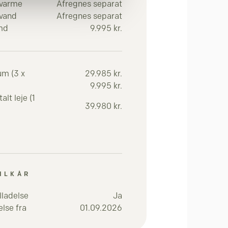
 varme
Afregnes separat
 vand
Afregnes separat
 md
9.995 kr.
um (3 x
29.985 kr.
9.995 kr.
lt leje (1
39.980 kr.
ILKÅR
lladelse
Ja
lse fra
01.09.2026