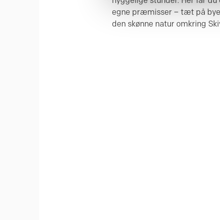
hyggelige stunder. Her får du 
egne præmisser – tæt på byen
den skønne natur omkring Ski