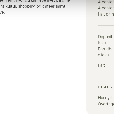
et hjem, hvor du kan leve livet på dine
A conto
s kultur, shopping og caféer samt
A conto
ve.
I alt pr.
Deposit
leje)
Forudbeta
x leje)
I alt
LEJEV
Husdyrti
Overtage