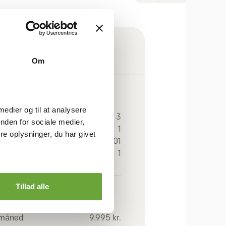
Om
GEN
 medier og til at analysere
r.
3
nden for sociale medier,
1
e oplysninger, du har givet
eal
101
an
1
Tillad alle
OMI
 måned
9.995 kr.