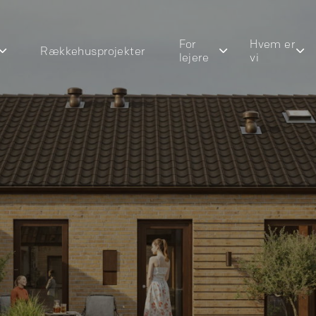
For
Hvem er
Rækkehusprojekter
lejere
vi