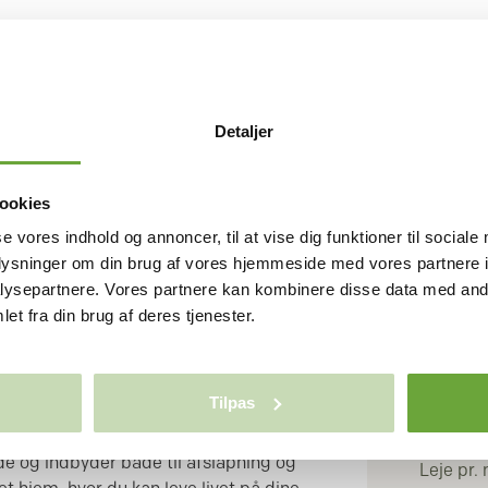
 SKIVE
Detaljer
hverdagen bliver enkel, overskuelig og
ookies
BOLI
ummelige 3-værelses rækkehuse i Skive
se vores indhold og annoncer, til at vise dig funktioner til sociale
Rum/væ
ønsker både komfort og frihed. Med 91
oplysninger om din brug af vores hjemmeside med vores partnere i
Stuer
, bryggers og entre får du en bolig,
ysepartnere. Vores partnere kan kombinere disse data med andr
Bruttoar
 med æstetik. De lyse rum skaber en
et fra din brug af deres tjenester.
Antal pl
øsningen giver dig fleksibilitet til
 behov – hvad enten du drømmer om et
kontor. De to private terrasser giver
Tilpas
en hele dagen – fra morgenstunden
ØKON
 aftentimer med et glas vin. Den
de og indbyder både til afslapning og
Leje pr.