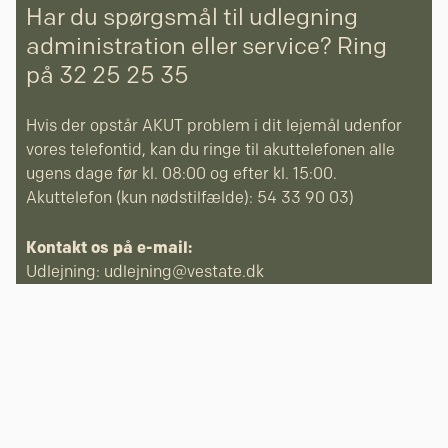
Har du spørgsmål til udlegning
administration eller service? Ring
på 32 25 25 35
Hvis der opstår AKUT problem i dit lejemål udenfor
vores telefontid, kan du ringe til akuttelefonen alle
ugens dage før kl. 08:00 og efter kl. 15:00.
Akuttelefon (kun nødstilfælde): 54 33 90 03)
Kontakt os på e-mail:
Udlejning:
udlejning@vestate.dk
Service:
service@vestate.dk
Bogholderi:
bogholderi@vestate.dk
Udlejning af
Se mere