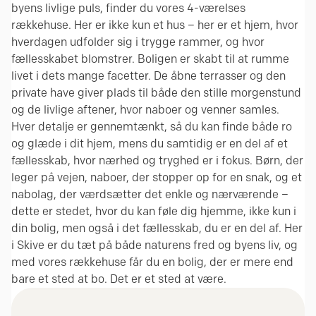
byens livlige puls, finder du vores 4-værelses
rækkehuse. Her er ikke kun et hus – her er et hjem, hvor
hverdagen udfolder sig i trygge rammer, og hvor
fællesskabet blomstrer. Boligen er skabt til at rumme
livet i dets mange facetter. De åbne terrasser og den
private have giver plads til både den stille morgenstund
og de livlige aftener, hvor naboer og venner samles.
Hver detalje er gennemtænkt, så du kan finde både ro
og glæde i dit hjem, mens du samtidig er en del af et
fællesskab, hvor nærhed og tryghed er i fokus. Børn, der
leger på vejen, naboer, der stopper op for en snak, og et
nabolag, der værdsætter det enkle og nærværende –
dette er stedet, hvor du kan føle dig hjemme, ikke kun i
din bolig, men også i det fællesskab, du er en del af. Her
i Skive er du tæt på både naturens fred og byens liv, og
med vores rækkehuse får du en bolig, der er mere end
bare et sted at bo. Det er et sted at være.