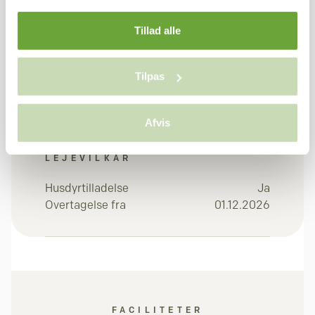
Tillad alle
Depositum (3 x leje)
32.985 kr.
Forudbetalt leje (1 x
10.995 kr.
leje)
Tilpas
43.980 kr.
I alt
Afvis
LEJEVILKÅR
Husdyrtilladelse
Ja
Overtagelse fra
01.12.2026
FACILITETER