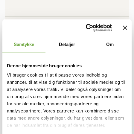
BOLIGEN
Rum/vær.
4
Samtykke
Detaljer
Om
Stuer
1
Bruttoareal
101
Antal plan
1
Denne hjemmeside bruger cookies
Vi bruger cookies til at tilpasse vores indhold og
annoncer, til at vise dig funktioner til sociale medier og til
ØKONOMI
at analysere vores trafik. Vi deler også oplysninger om
din brug af vores hjemmeside med vores partnere inden
Leje pr. måned
10.995 kr.
for sociale medier, annonceringspartnere og
A conto varme
Afregnes separat
analysepartnere. Vores partnere kan kombinere disse
A conto vand
Afregnes separat
data med andre oplysninger, du har givet dem, eller som
I alt pr. md
10.995 kr.
de har indsamlet fra din brug af deres tjenester.