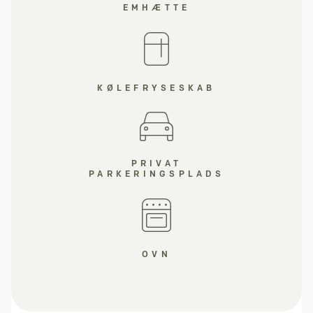
EMHÆTTE
KØLEFRYSESKAB
PRIVAT
PARKERINGSPLADS
OVN