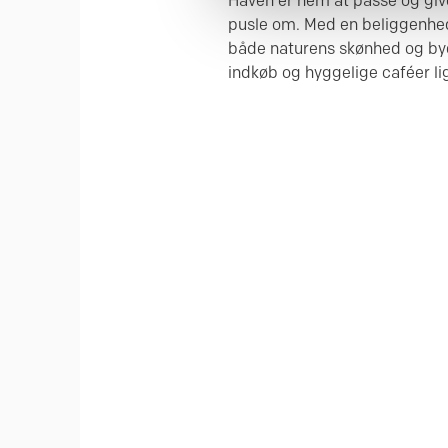
Haven er nem at passe og giver
pusle om. Med en beliggenhed 
både naturens skønhed og by
indkøb og hyggelige caféer li