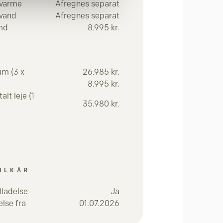
 varme
Afregnes separat
 vand
Afregnes separat
 md
8.995 kr.
um (3 x
26.985 kr.
8.995 kr.
lt leje (1
35.980 kr.
ILKÅR
lladelse
Ja
lse fra
01.07.2026