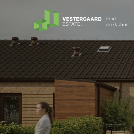
Find
rækkehus