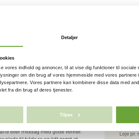
SKIVE
Detaljer
r nem at holde, overskuelig i
ookies
BOLI
okus på komfort? Vores moderne
se vores indhold og annoncer, til at vise dig funktioner til sociale
Rum/væ
 er skabt til dig, der ønsker et hjem,
oplysninger om din brug af vores hjemmeside med vores partnere i
Stuer
nkel og behagelig. Boligen rummer
ysepartnere. Vores partnere kan kombinere disse data med andr
Bruttoar
 og entre, hvilket giver fleksibilitet
et fra din brug af deres tjenester.
Antal pl
kontor eller hobbyrum – alt efter dine
emtænkt og skaber en lys,
u straks føler dig hjemme. En af
Tilpas
n overdækkede terrasse, hvor du kan
ØKON
d og vejr – perfekt til hyggelige
affe eller middag med gode venner.
Leje pr.