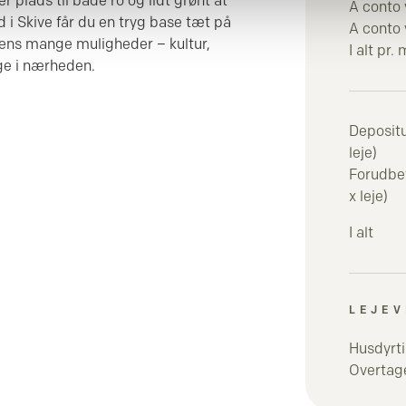
 plads til både ro og lidt grønt at
A conto
i Skive får du en tryg base tæt på
A conto
ens mange muligheder – kultur,
I alt pr.
ge i nærheden.
Deposit
leje)
Forudbeta
x leje)
I alt
LEJEV
Husdyrti
Overtage