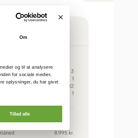
Om
GEN
 medier og til at analysere
r.
3
nden for sociale medier,
1
e oplysninger, du har givet
eal
82
an
1
Tillad alle
OMI
 måned
8.995 kr.