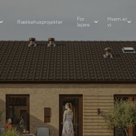
For
Hvem er
Rækkehusprojekter
lejere
vi