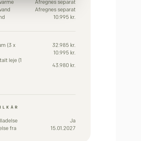
 varme
Afregnes separat
 vand
Afregnes separat
 md
10.995 kr.
um (3 x
32.985 kr.
10.995 kr.
lt leje (1
43.980 kr.
ILKÅR
lladelse
Ja
lse fra
15.01.2027