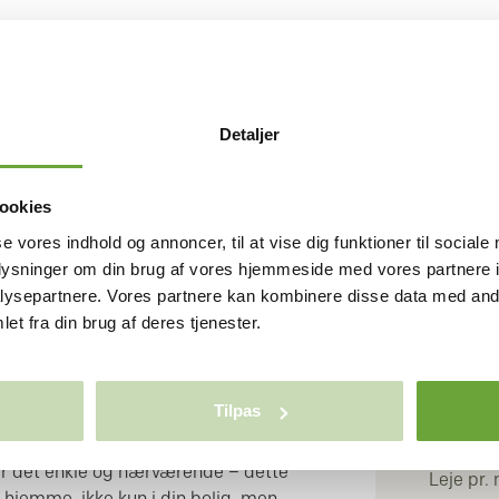
SKIVE
Detaljer
rens rolige omfavnelse møder byens
ookies
BOLI
4-værelses rækkehuse. Her er ikke kun
se vores indhold og annoncer, til at vise dig funktioner til sociale
Rum/væ
hverdagen udfolder sig i trygge
oplysninger om din brug af vores hjemmeside med vores partnere i
Stuer
lomstrer. Boligen er skabt til at
ysepartnere. Vores partnere kan kombinere disse data med andr
Bruttoar
tter. De åbne terrasser og den
et fra din brug af deres tjenester.
Antal pl
både den stille morgenstund og de
g venner samles. Hver detalje er
 både ro og glæde i dit hjem, mens
Tilpas
ællesskab, hvor nærhed og tryghed er i
ØKON
n, naboer, der stopper op for en snak,
r det enkle og nærværende – dette
Leje pr.
g hjemme, ikke kun i din bolig, men