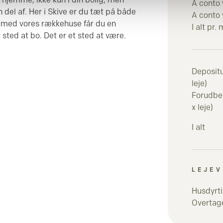
A conto
n del af. Her i Skive er du tæt på både
A conto
g med vores rækkehuse får du en
I alt pr.
 sted at bo. Det er et sted at være.
Deposit
leje)
Forudbeta
x leje)
I alt
LEJEV
Husdyrti
Overtage