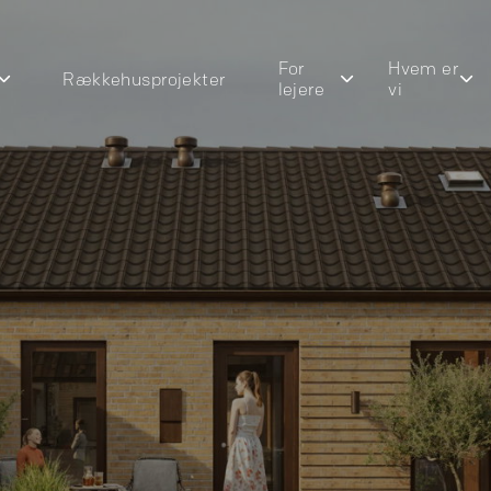
For
Hvem er
Rækkehusprojekter
lejere
vi