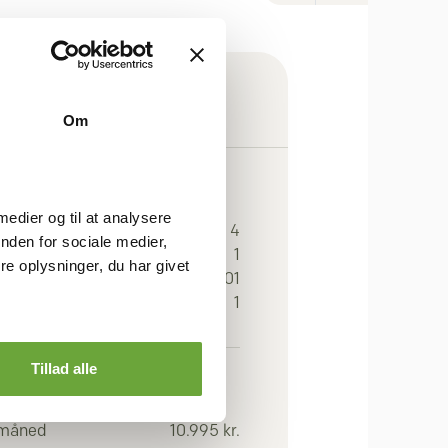
Om
GEN
 medier og til at analysere
r.
4
nden for sociale medier,
1
e oplysninger, du har givet
eal
101
an
1
Tillad alle
OMI
 måned
10.995 kr.