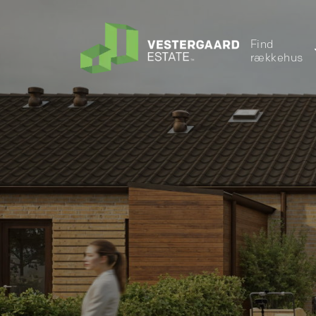
Find
rækkehus