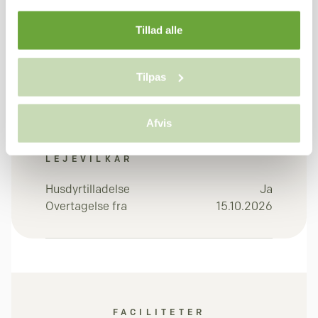
Tillad alle
Depositum (3 x leje)
31.485 kr.
Forudbetalt leje (1 x
10.495 kr.
leje)
Tilpas
41.980 kr.
I alt
Afvis
LEJEVILKÅR
Husdyrtilladelse
Ja
Overtagelse fra
15.10.2026
FACILITETER