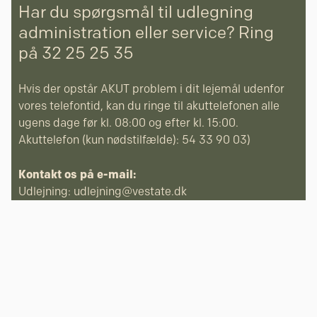
Har du spørgsmål til udlegning
administration eller service? Ring
på 32 25 25 35
Hvis der opstår AKUT problem i dit lejemål udenfor
vores telefontid, kan du ringe til akuttelefonen alle
ugens dage før kl. 08:00 og efter kl. 15:00.
Akuttelefon (kun nødstilfælde): 54 33 90 03)
Kontakt os på e-mail:
Udlejning:
udlejning@vestate.dk
Service:
service@vestate.dk
Bogholderi:
bogholderi@vestate.dk
Udlejning af
Se mere