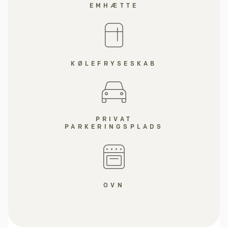
EMHÆTTE
KØLEFRYSESKAB
PRIVAT
PARKERINGSPLADS
OVN