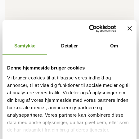
BOLIGEN
Rum/vær.
4
Samtykke
Detaljer
Om
Stuer
1
Bruttoareal
101
Antal plan
1
Denne hjemmeside bruger cookies
Vi bruger cookies til at tilpasse vores indhold og
annoncer, til at vise dig funktioner til sociale medier og til
ØKONOMI
at analysere vores trafik. Vi deler også oplysninger om
din brug af vores hjemmeside med vores partnere inden
Leje pr. måned
10.495 kr.
for sociale medier, annonceringspartnere og
A conto varme
Afregnes separat
analysepartnere. Vores partnere kan kombinere disse
A conto vand
Afregnes separat
data med andre oplysninger, du har givet dem, eller som
I alt pr. md
10.495 kr.
de har indsamlet fra din brug af deres tjenester.