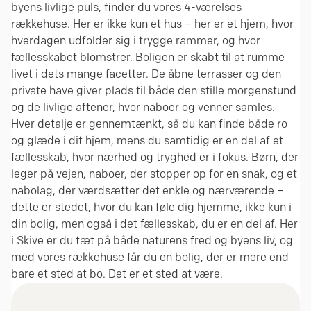
byens livlige puls, finder du vores 4-værelses
rækkehuse. Her er ikke kun et hus – her er et hjem, hvor
hverdagen udfolder sig i trygge rammer, og hvor
fællesskabet blomstrer. Boligen er skabt til at rumme
livet i dets mange facetter. De åbne terrasser og den
private have giver plads til både den stille morgenstund
og de livlige aftener, hvor naboer og venner samles.
Hver detalje er gennemtænkt, så du kan finde både ro
og glæde i dit hjem, mens du samtidig er en del af et
fællesskab, hvor nærhed og tryghed er i fokus. Børn, der
leger på vejen, naboer, der stopper op for en snak, og et
nabolag, der værdsætter det enkle og nærværende –
dette er stedet, hvor du kan føle dig hjemme, ikke kun i
din bolig, men også i det fællesskab, du er en del af. Her
i Skive er du tæt på både naturens fred og byens liv, og
med vores rækkehuse får du en bolig, der er mere end
bare et sted at bo. Det er et sted at være.