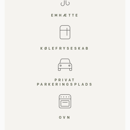
EMHÆTTE
KØLEFRYSESKAB
PRIVAT
PARKERINGSPLADS
OVN