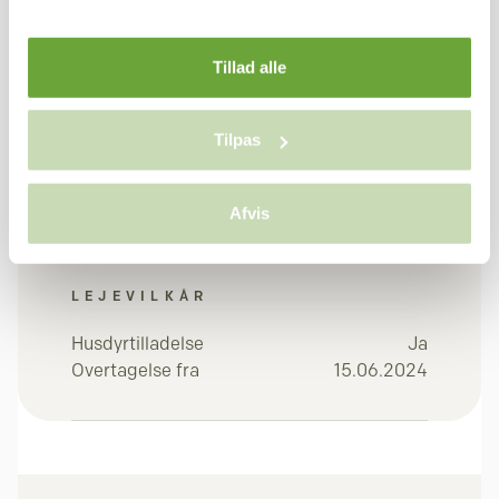
I alt pr. md
9.575 kr.
Tillad alle
Depositum (3 x leje)
28.725 kr.
Forudbetalt leje (1 x
9.575 kr.
Tilpas
leje)
38.300 kr.
I alt
Afvis
LEJEVILKÅR
Husdyrtilladelse
Ja
Overtagelse fra
15.06.2024