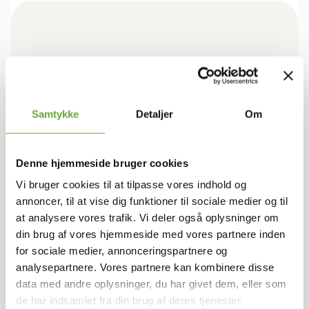
BOLIGEN
Samtykke
Detaljer
Om
Rum/vær.
4
Stuer
1
Bruttoareal
94
Denne hjemmeside bruger cookies
Antal plan
1
Vi bruger cookies til at tilpasse vores indhold og
annoncer, til at vise dig funktioner til sociale medier og til
at analysere vores trafik. Vi deler også oplysninger om
ØKONOMI
din brug af vores hjemmeside med vores partnere inden
for sociale medier, annonceringspartnere og
Leje pr. måned
9.575 kr.
analysepartnere. Vores partnere kan kombinere disse
A conto varme
Afregnes separat
data med andre oplysninger, du har givet dem, eller som
A conto vand
Afregnes separat
de har indsamlet fra din brug af deres tjenester.