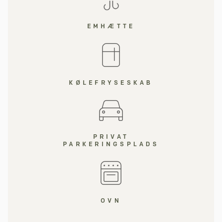
EMHÆTTE
KØLEFRYSESKAB
PRIVAT
PARKERINGSPLADS
OVN