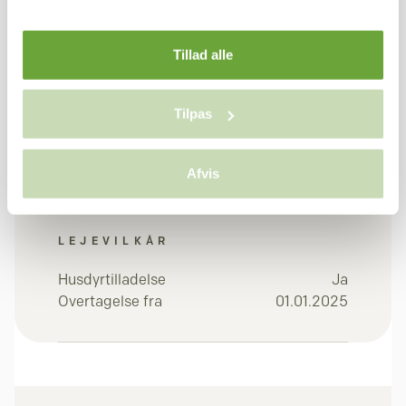
I alt pr. md
9.775 kr.
Tillad alle
Depositum (3 x leje)
29.325 kr.
Forudbetalt leje (1 x
9.775 kr.
Tilpas
leje)
39.100 kr.
I alt
Afvis
LEJEVILKÅR
Husdyrtilladelse
Ja
Overtagelse fra
01.01.2025