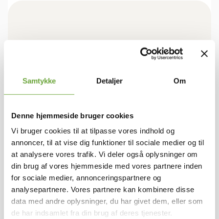
BOLIGEN
Samtykke
Detaljer
Om
Rum/vær.
4
Stuer
1
Bruttoareal
94
Denne hjemmeside bruger cookies
Antal plan
1
Vi bruger cookies til at tilpasse vores indhold og
annoncer, til at vise dig funktioner til sociale medier og til
at analysere vores trafik. Vi deler også oplysninger om
ØKONOMI
din brug af vores hjemmeside med vores partnere inden
for sociale medier, annonceringspartnere og
Leje pr. måned
9.775 kr.
analysepartnere. Vores partnere kan kombinere disse
A conto varme
Afregnes separat
data med andre oplysninger, du har givet dem, eller som
A conto vand
Afregnes separat
de har indsamlet fra din brug af deres tjenester.