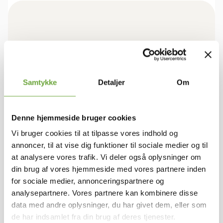
BOLIGEN
Samtykke
Detaljer
Om
Rum/vær.
4
Stuer
1
Bruttoareal
94
Denne hjemmeside bruger cookies
Antal plan
1
Vi bruger cookies til at tilpasse vores indhold og
annoncer, til at vise dig funktioner til sociale medier og til
at analysere vores trafik. Vi deler også oplysninger om
ØKONOMI
din brug af vores hjemmeside med vores partnere inden
for sociale medier, annonceringspartnere og
Leje pr. måned
9.575 kr.
analysepartnere. Vores partnere kan kombinere disse
A conto varme
Afregnes separat
data med andre oplysninger, du har givet dem, eller som
A conto vand
Afregnes separat
de har indsamlet fra din brug af deres tjenester.