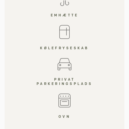
EMHÆTTE
KØLEFRYSESKAB
PRIVAT
PARKERINGSPLADS
OVN