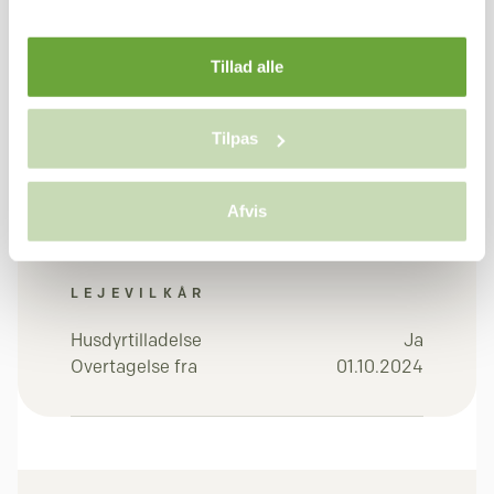
I alt pr. md
9.575 kr.
Tillad alle
Depositum (3 x leje)
28.725 kr.
Forudbetalt leje (1 x
9.575 kr.
Tilpas
leje)
38.300 kr.
I alt
Afvis
LEJEVILKÅR
Husdyrtilladelse
Ja
Overtagelse fra
01.10.2024