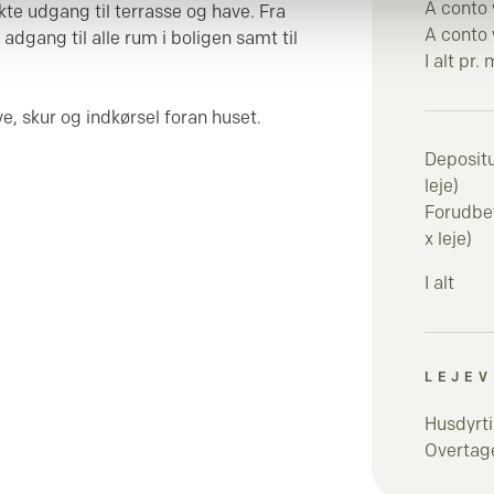
A conto
te udgang til terrasse og have. Fra
A conto
adgang til alle rum i boligen samt til
I alt pr.
ve, skur og indkørsel foran huset.
Deposit
leje)
Forudbeta
x leje)
I alt
LEJEV
Husdyrti
Overtage