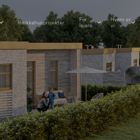
For
Hvem er
Rækkehusprojekter
lejere
vi