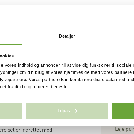
, 8800 VIBORG
ækkehus på 94
Detaljer
ookies
BOLI
se vores indhold og annoncer, til at vise dig funktioner til sociale
Rum/væ
oplysninger om din brug af vores hjemmeside med vores partnere i
Stuer
ysepartnere. Vores partnere kan kombinere disse data med andr
Bruttoar
s med beliggenhed midt i attraktive
et fra din brug af deres tjenester.
Antal pl
esareal, tæt ved skoven og stisystemet
dtbyen.
Tilpas
d vaskesøjle og opbevaringsplads, et
ØKON
vindue, et stort åbent køkken-alrum,
Leje pr.
relset er indrettet med