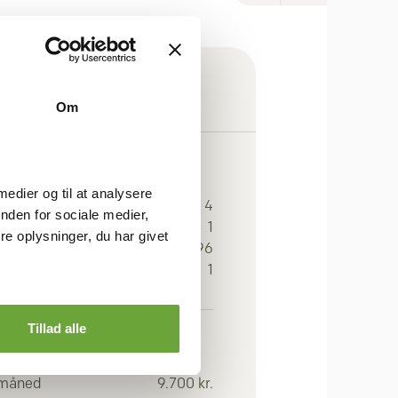
Om
GEN
 medier og til at analysere
r.
4
nden for sociale medier,
1
e oplysninger, du har givet
eal
96
an
1
Tillad alle
OMI
 måned
9.700 kr.