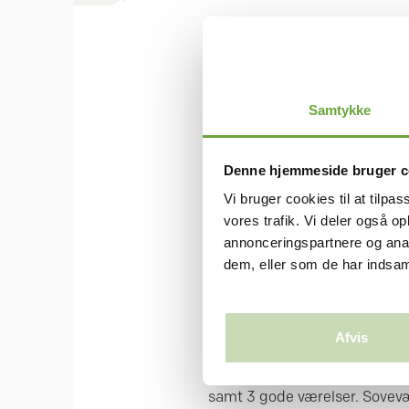
SKABERMØLLEVEJ 78
4 værelses r
Samtykke
m²
Denne hjemmeside bruger c
Vi bruger cookies til at tilpas
BLIV KONTAKTET
vores trafik. Vi deler også 
annonceringspartnere og anal
4-værelses lavenergi rækkehu
dem, eller som de har indsaml
Arnbjerg, lige ved grønt fæll
lige udenfor døren til bl.a. mi
Afvis
Boligen består af en entré me
lyst badeværelse med ovenlys
samt 3 gode værelser. Sovevæ