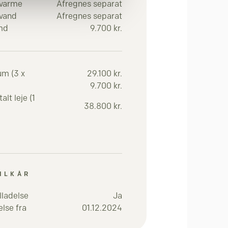
 varme
Afregnes separat
 vand
Afregnes separat
 md
9.700 kr.
um (3 x
29.100 kr.
9.700 kr.
lt leje (1
38.800 kr.
ILKÅR
lladelse
Ja
lse fra
01.12.2024